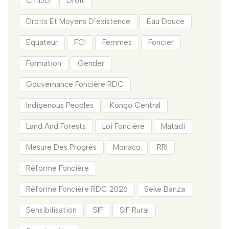
CTIDD
Droit
Droits Et Moyens D’existence
Eau Douce
Equateur
FCI
Femmes
Foncier
Formation
Gender
Gouvernance Foncière RDC
Indigenous Peoples
Kongo Central
Land And Forests
Loi Foncière
Matadi
Mesure Des Progrès
Monaco
RRI
Réforme Foncière
Réforme Foncière RDC 2026
Seke Banza
Sensibilisation
SIF
SIF Rural