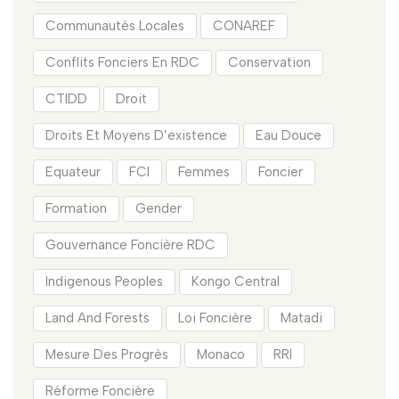
Communautés Locales
CONAREF
Conflits Fonciers En RDC
Conservation
CTIDD
Droit
Droits Et Moyens D’existence
Eau Douce
Equateur
FCI
Femmes
Foncier
Formation
Gender
Gouvernance Foncière RDC
Indigenous Peoples
Kongo Central
Land And Forests
Loi Foncière
Matadi
Mesure Des Progrès
Monaco
RRI
Réforme Foncière