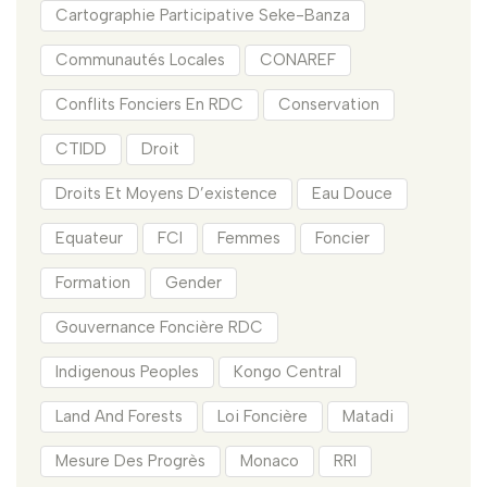
Cartographie Participative Seke-Banza
Communautés Locales
CONAREF
Conflits Fonciers En RDC
Conservation
CTIDD
Droit
Droits Et Moyens D’existence
Eau Douce
Equateur
FCI
Femmes
Foncier
Formation
Gender
Gouvernance Foncière RDC
Indigenous Peoples
Kongo Central
Land And Forests
Loi Foncière
Matadi
Mesure Des Progrès
Monaco
RRI